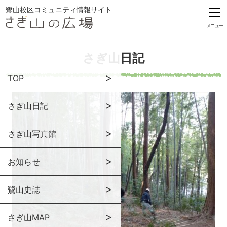
鷺山校区コミュニティ情報サイト
メニュー
さぎ山日記
TOP
さぎ山日記
さぎ山写真館
お知らせ
鷺山史誌
さぎ山MAP