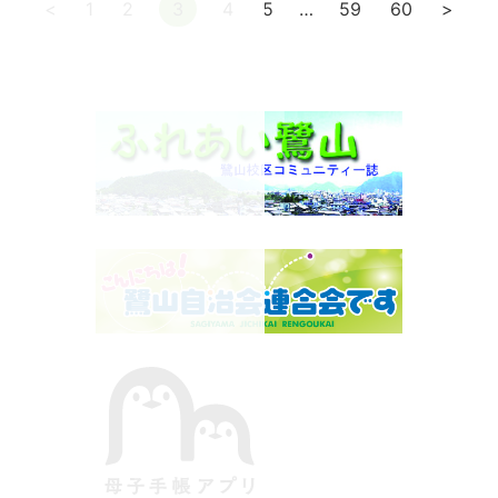
<
1
2
3
4
5
…
59
60
>