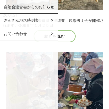
自治会連合会からのお知らせ
26.01.21
さんさんバス時刻表
【開催案内】鷺山市場遺跡発掘調査 現場説明会が開催さ
れます。令和８年１月２５日
お問い合わせ
続きを読む