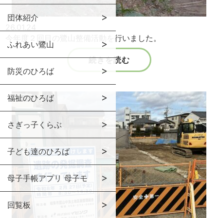
団体紹介
26.01.24
今年度２回目の鷺山整備活動を行いました。
ふれあい鷺山
続きを読む
防災のひろば
福祉のひろば
さぎっ子くらぶ
子ども達のひろば
母子手帳アプリ 母子モ
回覧板