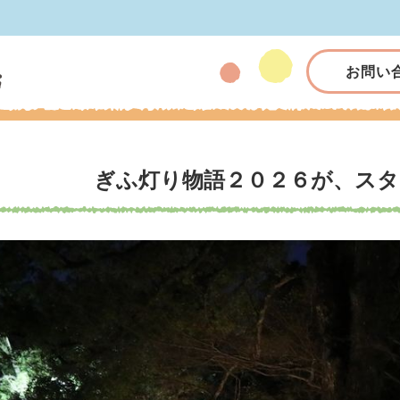
お問い
ぎふ灯り物語２０２６が、スタ