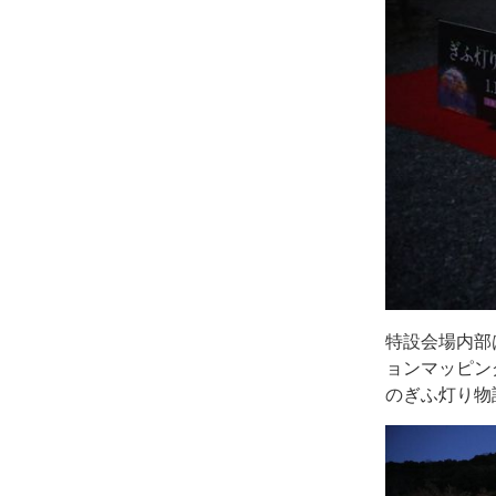
特設会場内部
ョンマッピン
のぎふ灯り物