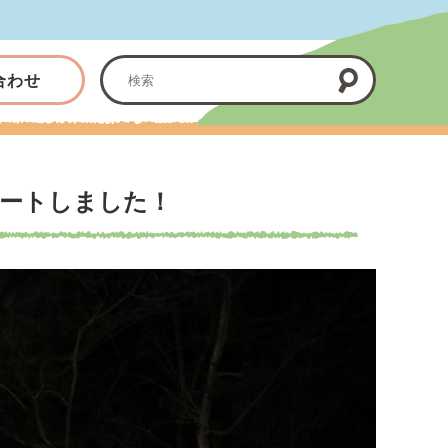
合わせ
ートしました！