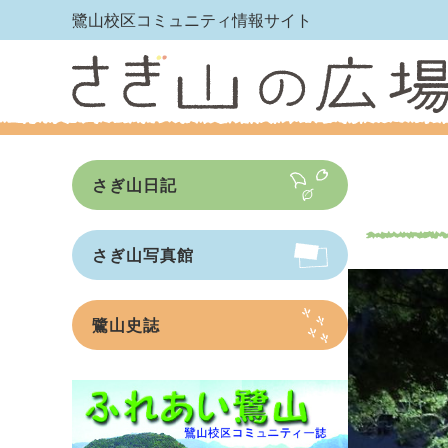
鷺山校区コミュニティ情報サイト
さぎ山日記
さぎ山写真館
鷺山史誌