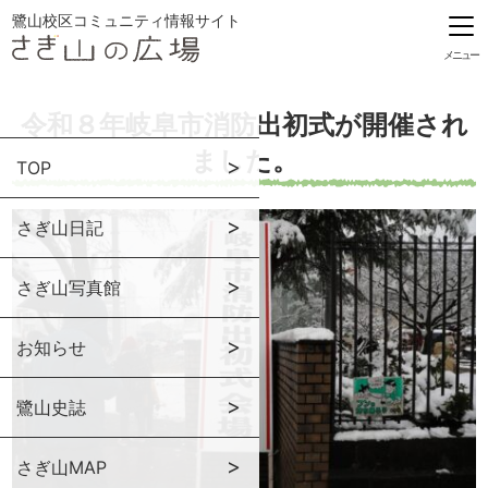
鷺山校区コミュニティ情報サイト
メニュー
令和８年岐阜市消防出初式が開催され
ました。
TOP
さぎ山日記
さぎ山写真館
お知らせ
鷺山史誌
さぎ山MAP