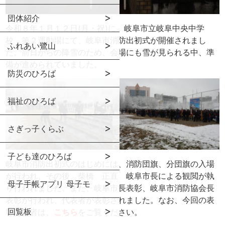
団体紹介
令和８年１月１２日(月・祝)に、岐阜市立岐阜中央中学
校 第２運動場にて、岐阜市消防出初式が開催されまし
ふれあい鷺山
た。前日からの降雪のため、会場にも雪が見られる中、準
備が進められていました。
防災のひろば
福祉のひろば
さぎっ子くらぶ
子ども達のひろば
岐阜市消防出初式のはじめには、消防団旗、分団旗の入場
が行われ、その後、柴橋 正直 岐阜市長による観閲が執
母子手帳アプリ 母子モ
り行われました。また、岐阜市長表彰、岐阜市消防協会長
表彰が行われ、代表者が表彰されました。なお、今回の表
回覧板
彰対象者は、
こちら
をご覧ください。