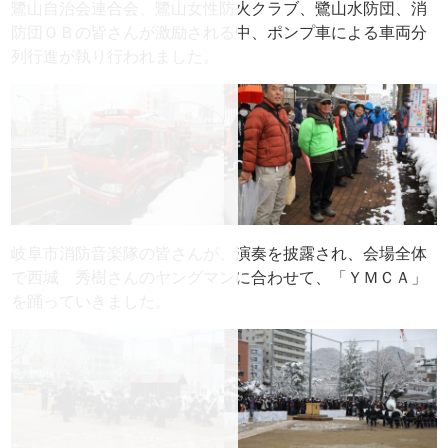
鷺山自治会連合会、鷺山女性防火クラブ、鷺山水防団、消
防団ＯＢの皆さんが激励される中、ポンプ車による車両分
列行進が執り行われました。
岐阜市消防音楽隊の皆さんが、演奏を披露され、会場全体
で西城 秀樹さんのヤングマンに合わせて、「ＹＭＣＡ」
を踊っていきました。