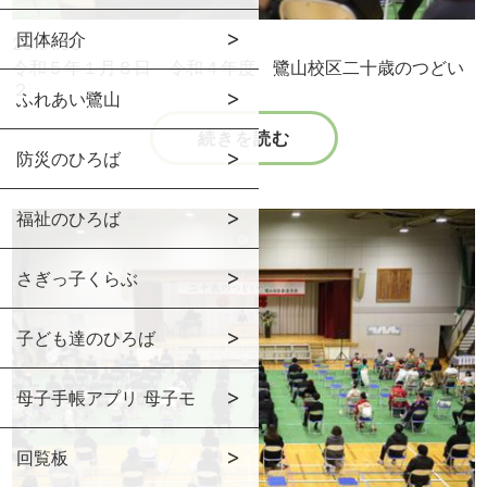
団体紹介
23.01.08
令和５年１月８日 令和４年度 鷺山校区二十歳のつどい
２
ふれあい鷺山
続きを読む
防災のひろば
福祉のひろば
さぎっ子くらぶ
子ども達のひろば
母子手帳アプリ 母子モ
回覧板