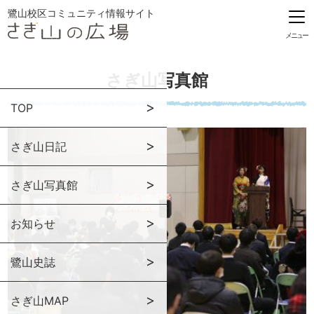
鷺山校区コミュニティ情報サイト
メニュー
さぎ山写真館
TOP
さぎ山日記
さぎ山写真館
お知らせ
鷺山史誌
さぎ山MAP