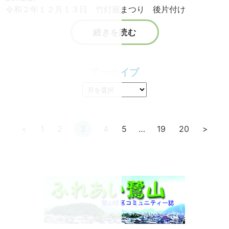
令和２年１２月１３日 竹灯籠まつり 後片付け
続きを読む
アーカイブ
<
1
2
3
4
5
…
19
20
>