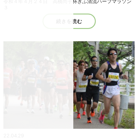
令和４年４月２４日 高橋尚子杯ぎふ清流ハーフマラソン
３
続きを読む
22.04.29