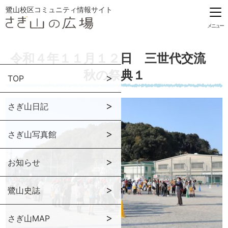
鷺山校区コミュニティ情報サイト
メニュー
令和４年１１月１２日 三世代交流
秋の祭典１
TOP
さぎ山日記
さぎ山写真館
お知らせ
鷺山史誌
さぎ山MAP