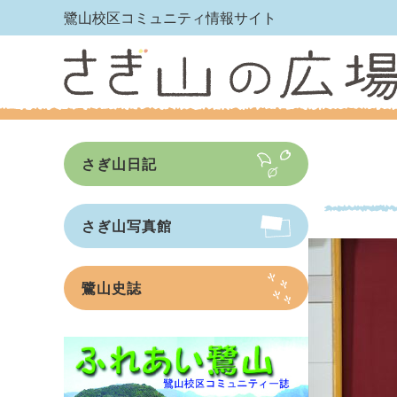
鷺山校区コミュニティ情報サイト
さぎ山日記
さぎ山写真館
鷺山史誌