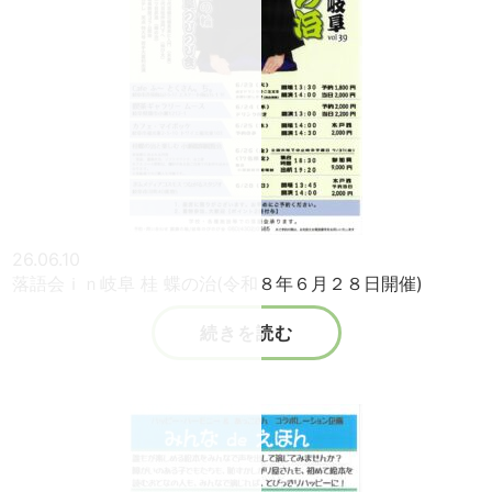
26.06.10
落語会ｉｎ岐阜 桂 蝶の治(令和８年６月２８日開催)
続きを読む