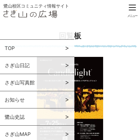
鷺山校区コミュニティ情報サイト
メニュー
回覧板
TOP
さぎ山日記
さぎ山写真館
お知らせ
鷺山史誌
さぎ山MAP