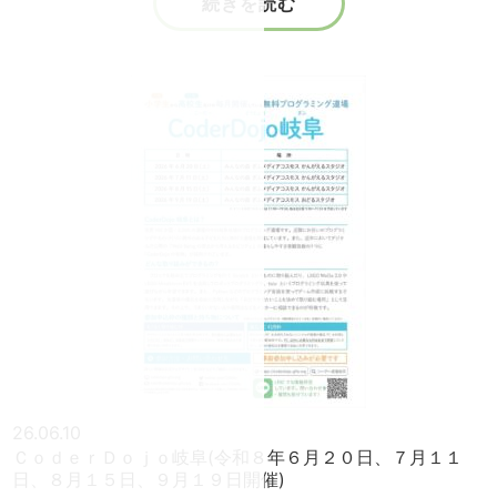
続きを読む
26.06.10
ＣｏｄｅｒＤｏｊｏ岐阜(令和８年６月２０日、７月１１
日、８月１５日、９月１９日開催)