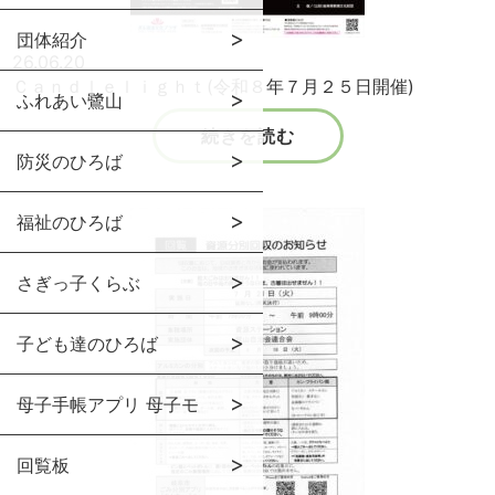
団体紹介
26.06.20
Ｃａｎｄｌｅｌｉｇｈｔ(令和８年７月２５日開催)
ふれあい鷺山
続きを読む
防災のひろば
福祉のひろば
さぎっ子くらぶ
子ども達のひろば
母子手帳アプリ 母子モ
回覧板