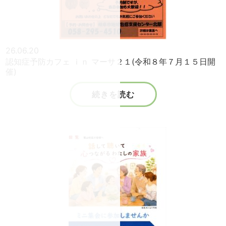
26.06.20
認知症予防カフェ ｉｎ マーサ２１(令和８年７月１５日開
催)
続きを読む