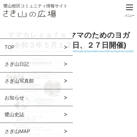
鷺山校区コミュニティ情報サイト
メニュー
ママカレｃａｆｅ ママのためのヨガ
(令和３年５月１２日、２７日開催)
TOP
さぎ山日記
さぎ山写真館
お知らせ
鷺山史誌
さぎ山MAP