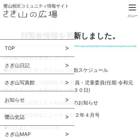
鷺山校区コミュニティ情報サイト
メニュー
回覧板情報を更新しました。
TOP
回覧板の情報を更新しました。
さぎ山日記
●
令和２年さぎっ子くらぶ 活動スケジュール
●
さぎ山写真館
あなたのまちの相談役 民生委員・児童委員(任期 令和元
年１２月１日～令和４月１１月３０日)
お知らせ
●
ほっこり広場より４月お休みのお知らせ
●
岐阜北地域安全ニュース 令和２年４月号
鷺山史誌
●
則武通信 令和２年４月
さぎ山MAP