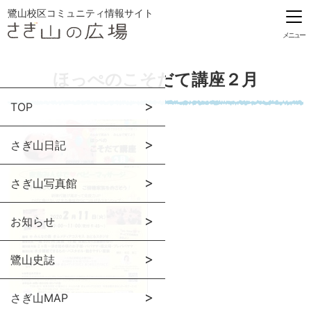
鷺山校区コミュニティ情報サイト
メニュー
ほっぺのこそだて講座２月
TOP
さぎ山日記
さぎ山写真館
お知らせ
鷺山史誌
さぎ山MAP