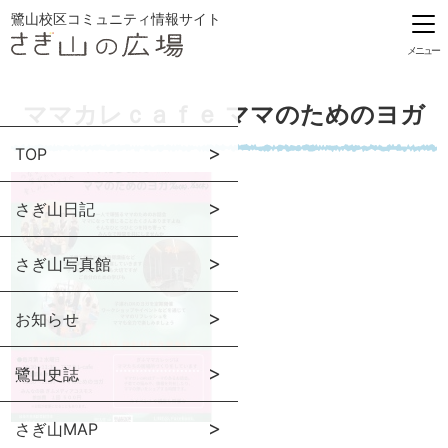
鷺山校区コミュニティ情報サイト
メニュー
ママカレｃａｆｅ ママのためのヨガ
TOP
さぎ山日記
さぎ山写真館
お知らせ
鷺山史誌
さぎ山MAP