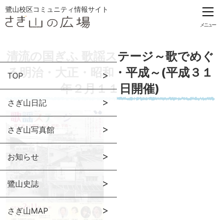
鷺山校区コミュニティ情報サイト
メニュー
清流の国ぎふ 歌謡ステージ～歌でめぐ
る明治・大正・昭和・平成～(平成３１
TOP
年２月１１日開催)
さぎ山日記
さぎ山写真館
お知らせ
鷺山史誌
さぎ山MAP