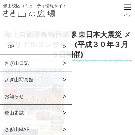
鷺山校区コミュニティ情報サイト
メニュー
海上自衛隊舞鶴音楽隊 東日本大震災 メ
モリアルコンサート(平成３０年３月
TOP
５日開催)
さぎ山日記
さぎ山写真館
お知らせ
鷺山史誌
さぎ山MAP