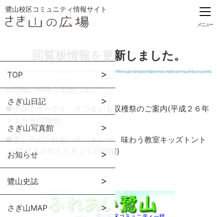
鷺山校区コミュニティ情報サイト
メニュー
回覧板情報を更新しました。
TOP
回覧板の情報を更新しました。
さぎ山日記
●
子育てサークル さつまいも収穫祭のご案内(平成２６年
１１月８日開催)
さぎ山写真館
●
親と子のふれあいクッキング 味わう教室キッズトント
ン(平成２６年１１月１０日開催)
お知らせ
鷺山史誌
さぎ山MAP