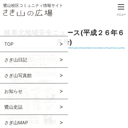
鷺山校区コミュニティ情報サイト
メニュー
岐阜北地域安全ニュース(平成２６年６
月号)
TOP
さぎ山日記
さぎ山写真館
お知らせ
鷺山史誌
さぎ山MAP