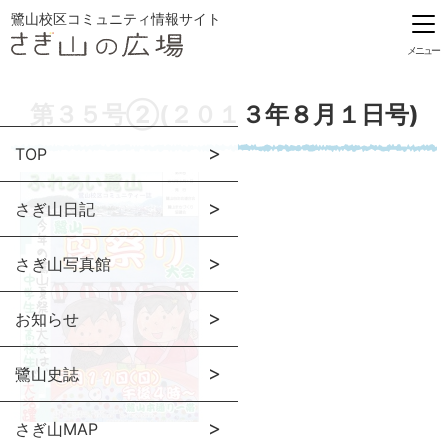
鷺山校区コミュニティ情報サイト
メニュー
第３５号②(２０１３年８月１日号)
TOP
さぎ山日記
さぎ山写真館
お知らせ
鷺山史誌
さぎ山MAP