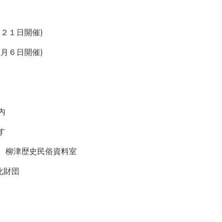
２１日開催)
月６日開催)
内
す
、柳津歴史民俗資料室
化財団