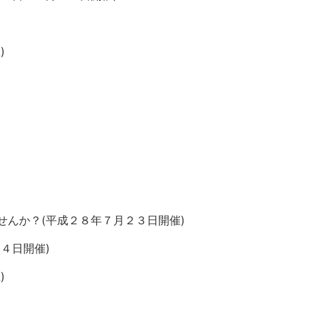
)
んか？(平成２８年７月２３日開催)
４日開催)
)