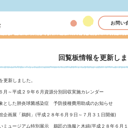
お問い
回覧板情報を更新しま
を更新しました。
６月～平成２９年６月資源分別回収実施カレンダー
象とした肺炎球菌感染症 予防接種費用助成のお知らせ
館企画展「鵜飼」(平成２８年６月９日～７月３１日開催)
いミュージアム特別展示 鵜匠の漁服と木綿(平成２８年６月１