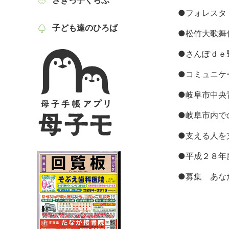
さぎっ子くらぶ
●
フォレスタ
子ども達のひろば
●
松竹大歌舞
●
さんぽｄｅ
●
コミュニケ
●
岐阜市中央
●
岐阜市内で
●
支える人を
●
平成２８年
●
募集 あな