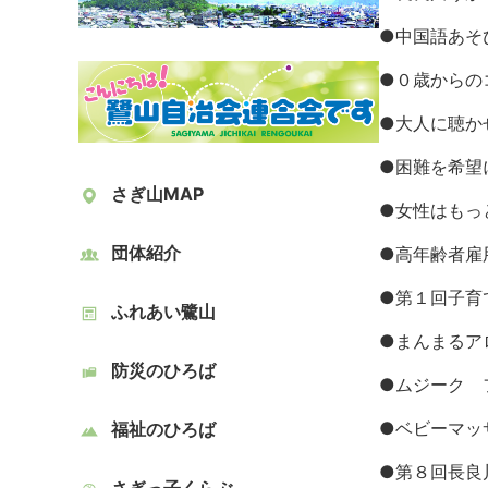
●
中国語あそ
●
０歳からの
●
大人に聴か
●
困難を希望
さぎ山MAP
●
女性はもっ
団体紹介
●
高年齢者雇
●
第１回子育
ふれあい鷺山
●
まんまるア
防災のひろば
●
ムジーク 
●
ベビーマッ
福祉のひろば
●
第８回長良