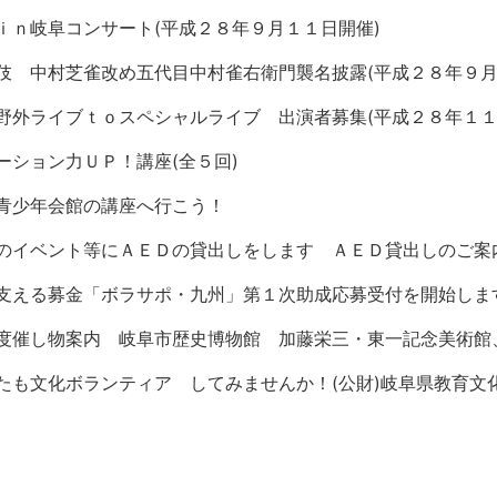
ｉｎ岐阜コンサート(平成２８年９月１１日開催)
伎 中村芝雀改め五代目中村雀右衛門襲名披露(平成２８年９月
野外ライブｔｏスペシャルライブ 出演者募集(平成２８年１１
ーション力ＵＰ！講座(全５回)
青少年会館の講座へ行こう！
のイベント等にＡＥＤの貸出しをします ＡＥＤ貸出しのご案
支える募金「ボラサポ・九州」第１次助成応募受付を開始しま
度催し物案内 岐阜市歴史博物館 加藤栄三・東一記念美術館
たも文化ボランティア してみませんか！(公財)岐阜県教育文