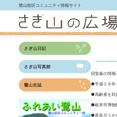
鷺山校区コミュニティ情報サイト
さぎ山日記
さぎ山写真館
回覧板の情報
●
平成２８年
鷺山史誌
●
高齢者を対
●
岐阜市博物
●
長良川うか