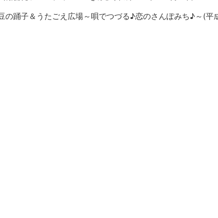
豆の踊子＆うたごえ広場～唄でつづる♪恋のさんぽみち♪～(平