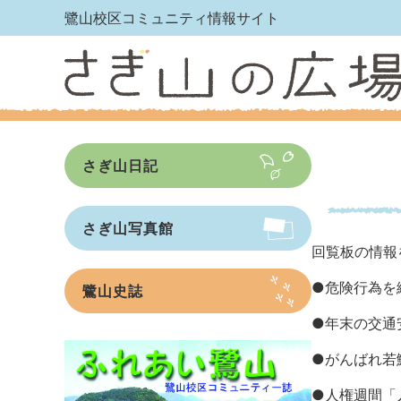
鷺山校区コミュニティ情報サイト
さぎ山日記
さぎ山写真館
回覧板の情報
●
危険行為を
鷺山史誌
●
年末の交通
●
がんばれ若
●
人権週間「