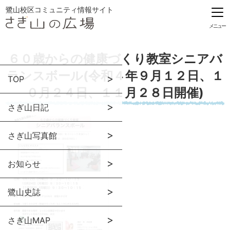
鷺山校区コミュニティ情報サイト
メニュー
６０歳からの健康づくり教室シニアバ
ランスボール(令和４年９月１２日、１
TOP
０月２４日、１１月２８日開催)
さぎ山日記
さぎ山写真館
お知らせ
鷺山史誌
さぎ山MAP