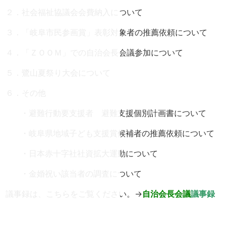
２．社会福祉協議会会費納入について
３．「岐阜市民参画賞」表彰対象者の推薦依頼について
４．「ＺＯＯＭ」での自治会長会議参加について
５．鷺山夏祭り大会について
６．その他
・避難行動要支援者 避難支援個別計画書について
・岐阜県地域子ども支援賞候補者の推薦依頼について
・日本赤十字社社資拡大運動について
・金婚祝い該当者の調査について
議事録は、こちらをご覧ください。→
自治会長
会議
議事録