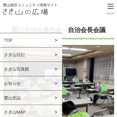
鷺山校区コミュニティ情報サイト
メニュー
鷺山自治会連合会 自治会長会議
TOP
さぎ山日記
さぎ山写真館
お知らせ
鷺山史誌
さぎ山MAP