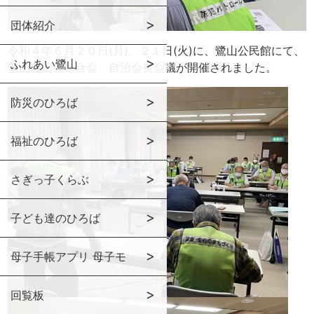
団体紹介
令和４年６月２０日(月)、２１日(火)に、鷺山公民館にて、
ふれあい鷺山
鷺山自治会連合会 自治会長会議が開催されました。
防災のひろば
福祉のひろば
さぎっ子くらぶ
子ども達のひろば
母子手帳アプリ 母子モ
回覧板