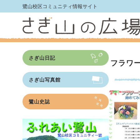
鷺山校区コミュニティ情報サイト
さぎ山日記
フラワ
さぎ山写真館
鷺山史誌