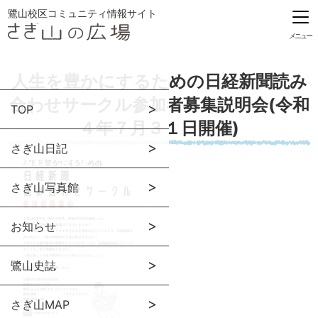
鷺山校区コミュニティ情報サイト
メニュー
人生を豊かにするための日経新聞読み
合わせサークル参加者募集説明会(令和
TOP
４年７月３１日開催)
さぎ山日記
さぎ山写真館
お知らせ
鷺山史誌
さぎ山MAP