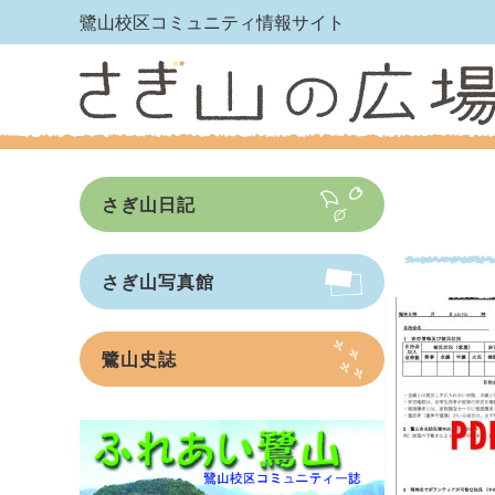
鷺山校区コミュニティ情報サイト
さぎ山日記
さぎ山写真館
鷺山史誌