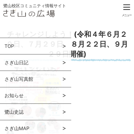
鷺山校区コミュニティ情報サイト
メニュー
チャレンジしよう！(令和４年６月２
０日、７月２９日、８月２２日、９月
TOP
２９日開催)
さぎ山日記
さぎ山写真館
お知らせ
鷺山史誌
さぎ山MAP