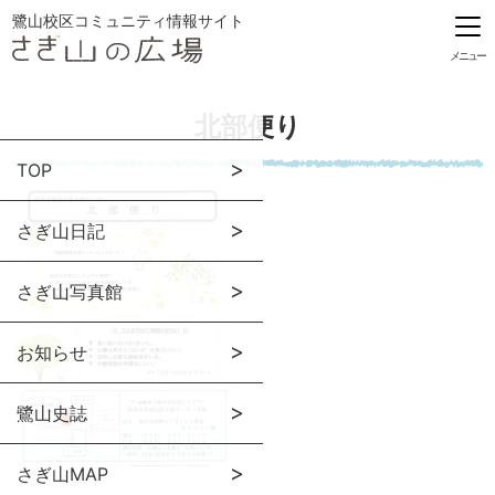
鷺山校区コミュニティ情報サイト
メニュー
北部便り
TOP
さぎ山日記
さぎ山写真館
お知らせ
鷺山史誌
さぎ山MAP