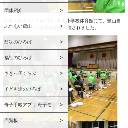
団体紹介
令和４年３月１７日(木)、鷺山小学校体育館にて、鷺山自
ふれあい鷺山
治会連合会 自治会長会議が開催されました。
防災のひろば
福祉のひろば
さぎっ子くらぶ
子ども達のひろば
母子手帳アプリ 母子モ
回覧板