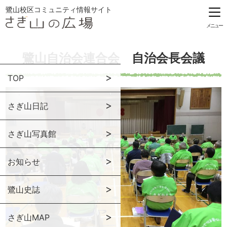
鷺山校区コミュニティ情報サイト
メニュー
鷺山自治会連合会 自治会長会議
TOP
さぎ山日記
さぎ山写真館
お知らせ
鷺山史誌
さぎ山MAP