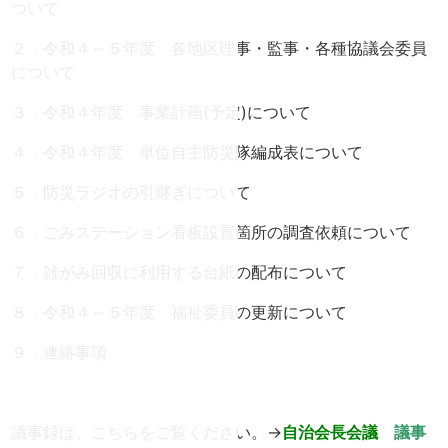
ついて
２．令和４～５年度 各地区理事・監事・各種協議会委員
について
３．令和４年度 事業計画(予定)について
４．令和４年度 単位自主防災隊編成表について
５．防災ラジオの引継ぎについて
６．ごみステーション看板設置箇所の調査依頼について
７．雑がみ回収に利用する台紙の配布について
８．令和４～５年度 福祉委員の更新について
９．連絡事項
議事録は、こちらをご覧ください。→
自治会長
会議
議事