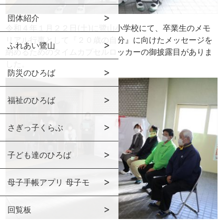
団体紹介
令和４年１月２２日(土)に鷺山小学校にて、卒業生のメモ
リアル行事として『２０歳の自分』に向けたメッセージを
ふれあい鷺山
納めるためのタイムカプセルロッカーの御披露目がありま
した。
防災のひろば
福祉のひろば
さぎっ子くらぶ
子ども達のひろば
母子手帳アプリ 母子モ
回覧板