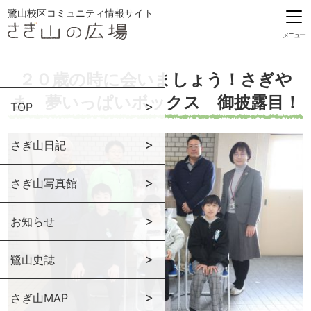
鷺山校区コミュニティ情報サイト
メニュー
２０歳の時に会いましょう！さぎや
ま 夢いっぱいボックス 御披露目！
TOP
さぎ山日記
さぎ山写真館
お知らせ
鷺山史誌
さぎ山MAP