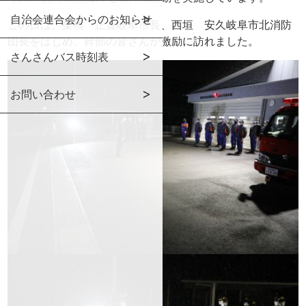
自治会連合会からのお知らせ
この日は、柴橋 正直岐阜市長、西垣 安久岐阜市北消防
団長をはじめ、幹部の皆さんが激励に訪れました。
さんさんバス時刻表
お問い合わせ