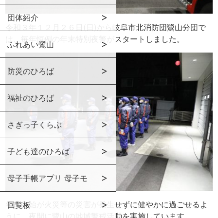
団体紹介
令和３年１２月２６日(日)から岐阜市北消防団鷺山分団で
は、毎年恒例の年末特別夜警がスタートしました。
ふれあい鷺山
防災のひろば
福祉のひろば
さぎっ子くらぶ
子ども達のひろば
母子手帳アプリ 母子モ
年末年始が火災等の災害が発生せずに健やかに過ごせるよ
回覧板
うに、夜間に鷺山の地域警戒活動を実施しています。