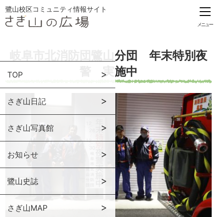
鷺山校区コミュニティ情報サイト
メニュー
岐阜市北消防団鷺山分団 年末特別夜
警 実施中
TOP
さぎ山日記
さぎ山写真館
お知らせ
鷺山史誌
さぎ山MAP