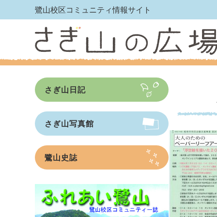
鷺山校区コミュニティ情報サイト
さぎ山日記
さぎ山写真館
鷺山史誌