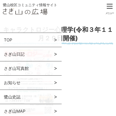
鷺山校区コミュニティ情報サイト
メニュー
キャラクトロジー心理学(令和３年１１
月２９日開催)
TOP
さぎ山日記
さぎ山写真館
お知らせ
鷺山史誌
さぎ山MAP