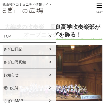
鷺山校区コミュニティ情報サイト
メニュー
大編成の吹奏楽 長良高学吹奏楽部が
オープニングを飾る！
TOP
さぎ山日記
さぎ山写真館
お知らせ
鷺山史誌
さぎ山MAP