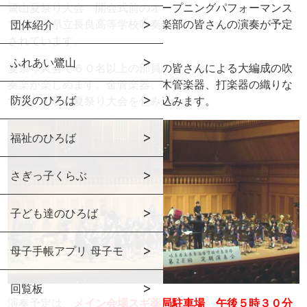
鷺山夏祭り大会 開会式前のオープニングパフォーマンス
で、岐阜県立長良高等学校吹奏楽部の皆さんの演奏が予定
団体紹介
されています。
ふれあい鷺山
夏祭り大会で６０名以上の部員の皆さんによる大編成の吹
奏楽が楽しめます。金管楽器、木管楽器、打楽器の織りな
防災のひろば
す響きが鷺山夏祭り大会を包み込みます。
福祉のひろば
さぎっ子くらぶ
子ども達のひろば
母子手帳アプリ 母子モ
回覧板
演奏予定は、
メイン会場スギ薬局駐車場 午後５時３０分