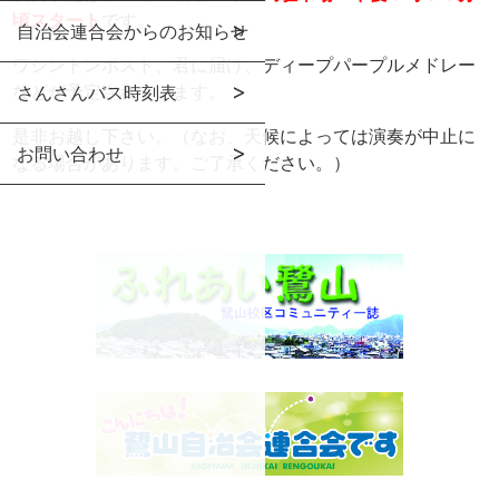
頃スタート
です。
自治会連合会からのお知らせ
ワシントンポスト、君に届け、ディープパープルメドレー
などが予定されています。
さんさんバス時刻表
是非お越し下さい。（なお、天候によっては演奏が中止に
お問い合わせ
なる場合があります。ご了承ください。）