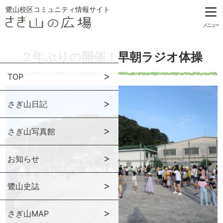
鷺山校区コミュニティ情報サイト
メニュー
２年ぶりの開催！早朝ラジオ体操
TOP
さぎ山日記
さぎ山写真館
お知らせ
鷺山史誌
さぎ山MAP