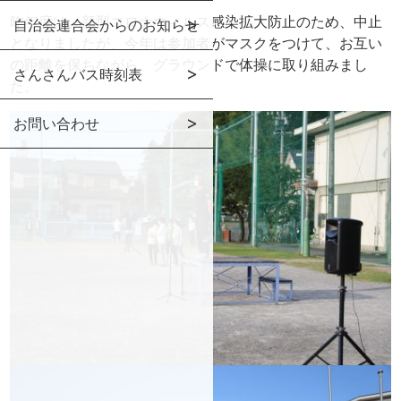
昨年度は、新型コロナウィルス感染拡大防止のため、中止
自治会連合会からのお知らせ
となりましたが、今年は参加者がマスクをつけて、お互い
の距離を保ちながら、グラウンドで体操に取り組みまし
さんさんバス時刻表
た。
お問い合わせ