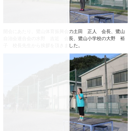
開会にあたり、鷺山体育振興会の土田 正人 会長、鷺山
自治会連合会の水野 吉近 会長、鷺山小学校の大野 裕
子 校長先生から挨拶を頂きました。