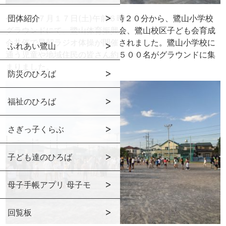
令和３年７月１７日(土)午前６時２０分から、鷺山小学校
団体紹介
グラウンドにて、鷺山体育振興会、鷺山校区子ども会育成
会共催で早朝ラジオ体操が開催されました。鷺山小学校に
ふれあい鷺山
通う児童や地域住民の皆さん約５００名がグラウンドに集
まりました。
防災のひろば
福祉のひろば
さぎっ子くらぶ
子ども達のひろば
母子手帳アプリ 母子モ
回覧板