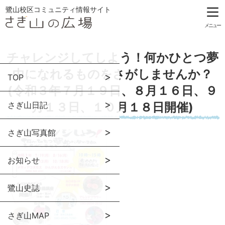
鷺山校区コミュニティ情報サイト
メニュー
チャレンジしてしよう！何かひとつ夢
中になれるものをさがしませんか？
TOP
(令和３年７月１９日、８月１６日、９
さぎ山日記
月１３日、１０月１８日開催)
さぎ山写真館
お知らせ
鷺山史誌
さぎ山MAP