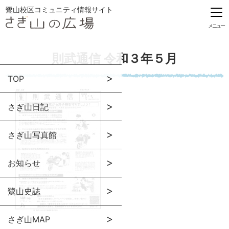
鷺山校区コミュニティ情報サイト
メニュー
則武通信 令和３年５月
TOP
さぎ山日記
さぎ山写真館
お知らせ
鷺山史誌
さぎ山MAP