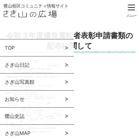
鷺山校区コミュニティ情報サイト
メニュー
令和３年度優良運転者表彰申請書類の
配布に関して
TOP
さぎ山日記
さぎ山写真館
お知らせ
鷺山史誌
さぎ山MAP