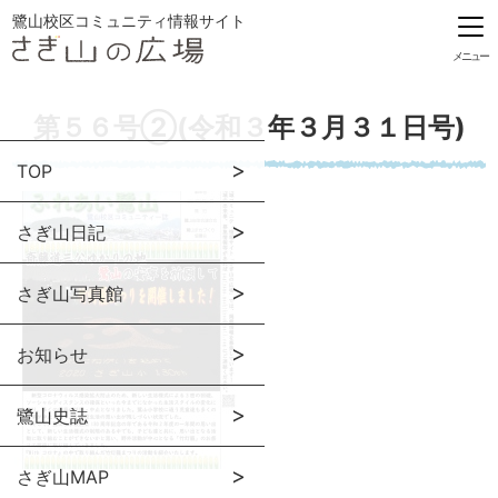
鷺山校区コミュニティ情報サイト
メニュー
第５６号②(令和３年３月３１日号)
TOP
さぎ山日記
さぎ山写真館
お知らせ
鷺山史誌
さぎ山MAP