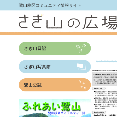
鷺山校区コミュニティ情報サイト
さぎ山日記
さぎ山写真館
鷺山史誌