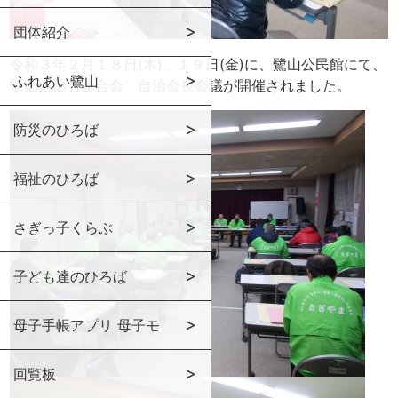
団体紹介
令和３年２月１８日(木)、１９日(金)に、鷺山公民館にて、
ふれあい鷺山
鷺山自治会連合会 自治会長会議が開催されました。
防災のひろば
福祉のひろば
さぎっ子くらぶ
子ども達のひろば
母子手帳アプリ 母子モ
回覧板