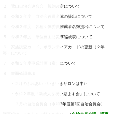
２．鷺山自治会連合会 規約改定について
３．令和３年度 自治会役員名簿の提出について
４．令和３年度 各種団体委員推薦者名簿提出について
５．令和３年度 単位自主防災隊編成表について
６．家族調査カ－ド、ボランティアカ－ドの更新（２年
毎）について
７．令和３年度事業計画（案）について
８．書面確認事項
・２月のふれあい・いきいきサロンは中止
・令和２年度「新成人を祝い励ます会」について
・３月の自治会長会（令和3年度第1回自治会長会）
議事録は、こちらをご覧ください。→
自治会長
会議
議事