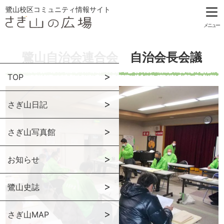
鷺山校区コミュニティ情報サイト
メニュー
鷺山自治会連合会 自治会長会議
TOP
さぎ山日記
さぎ山写真館
お知らせ
鷺山史誌
さぎ山MAP