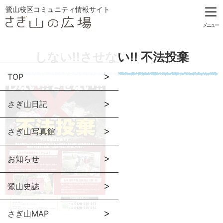
鷺山校区コミュニティ情報サイト
メニュー
しない!!させない!! 不法投棄
TOP
さぎ山日記
さぎ山写真館
お知らせ
鷺山史誌
さぎ山MAP