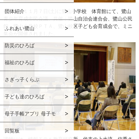
令和２年１１月７日(土)に鷺山小学校 体育館にて、鷺山
団体紹介
青少年育成市民会議、共催：鷺山自治会連合会、鷺山公民
館、
鷺山小学校ＰＴＡ、鷺山校区子ども会育成会で、ミニ
ふれあい鷺山
集会が開催されました。
防災のひろば
福祉のひろば
さぎっ子くらぶ
子ども達のひろば
母子手帳アプリ 母子モ
回覧板
講師には、
情報モラル教育研究所
代表の上水流 信秀さ