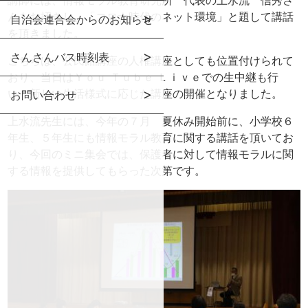
んをお招きし、「
コロナ時代のネット環境」と題して講話
自治会連合会からのお知らせ
を頂きました。
さんさんバス時刻表
こちらは、公民館講座の人権講座としても位置付けられて
おり、
当日はＹｏｕ Ｔｕｂｅ Ｌｉｖｅでの生中継も行
い、
新しい生活様式に応じた講座の開催となりました。
お問い合わせ
上水流先生には、今年の７月 夏休み開始前に、小学校６
年生、５年生にも情報モラル教育に関する講話を頂いてお
り、
今回のミニ集会では、
保護者に対して情報モラルに関
する情報を提供してもらった次第で
す。