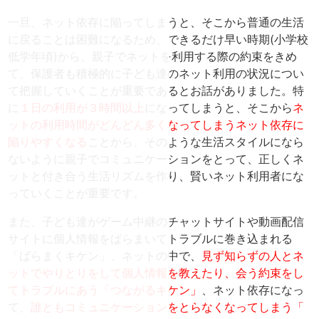
一旦、ネット依存に陥ってしまうと、
そこから普通の生活
に戻ることは困難になるため、
できるだけ早い時期(小学校
低学年頃)から、
親子でネットを利用する際の約束をきめ
て、
保護者も積極的に子ども達のネット利用の状況につい
て把握してい
くことが重要であるとお話がありました。
特
に
１日の利用が３時間以上
になってしまうと、
そこから
ネ
ットの利用時間がどんどん多くなってしまうネット依存
に
陥りやすくなる
ことから、
そのような生活スタイルになら
ないように親子でコミュニケーショ
ンをとって、正しくネ
ットと付き合う生活リズムを作り、
賢いネット利用者にな
っていくことが重要です。
また、
子ども達がゲーム中継のチャットサイトや動画配信
サイトに個人情
報をばらまいてトラブルに巻き込まれる
「ばらまくキケン」、
ネットの中で、
見ず知らずの人とネ
ットでやりとりをして個人情報を教えたり、
会う約束をし
てトラブルにあう「つながるキケン」
、
ネット依存になっ
て、
誰ともコミュニケーションをとらなくなってしまう「