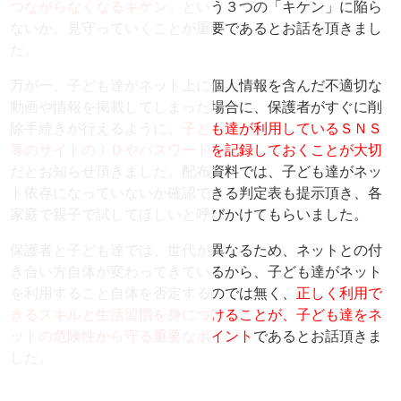
つながらなくなるキケン」
という３つの「キケン」に陥ら
ないか、
見守っていくことが重要であるとお話を頂きまし
た。
万が一、
子ども達がネット上に個人情報を含んだ不適切な
動画や情報を掲載
してしまった場合に、保護者がすぐに削
除手続きが行えるように、
子ども達が利用しているＳＮＳ
等のサイトのＩＤやパスワードを記
録しておくことが大切
だとお知らせ頂きました。配布資料では、
子ども達がネッ
ト依存になっていないか確認できる判定表も提示頂
き、各
家庭で親子で試してほしいと呼びかけてもらいました。
保護者と子ども達では、世代が異なるため、
ネットとの付
き合い方自体が変わってきているから、
子ども達がネット
を利用すること自体を否定するのでは無く、
正しく利用で
きるスキルと生活習慣を身につけることが、
子ども達をネ
ットの危険性から守る重要なポイント
であるとお話頂
きま
した。