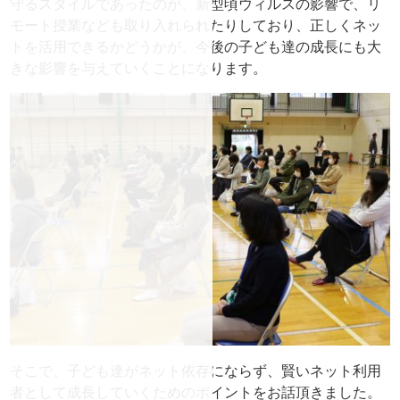
守るスタイルであっ
たのが、新型頃ウィルスの影響で、
リ
モート授業なども取り入れられたりしており、
正しくネッ
トを活用できるかどうかが、
今後の子ども達の成長にも大
きな影響を与えていくことになります
。
そこで、子ども達がネット依存にならず、
賢いネット利用
者として成長していくためのポイントをお話頂きま
した。