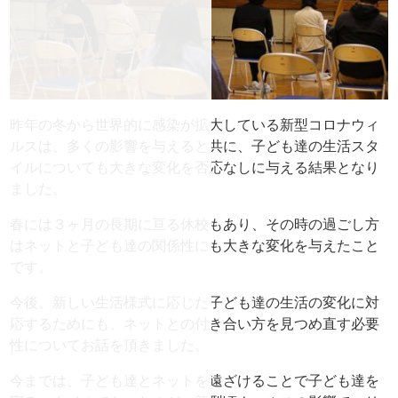
昨年の冬から世界的に感染が拡大している新型コロナウィ
ルスは、
多くの影響を与えると共に、子ども達の生活スタ
イルについても大きな変化を否応なしに与える
結果となり
ました。
春には３ヶ月の長期に亘る休校もあり、
その時の過ごし方
はネットと子ども達の関係性にも大きな変化を与
えたこと
です。
今後、
新しい生活様式に応じた子ども達の生活の変化に対
応するためにも
、
ネットとの付き合い方を見つめ直す必要
性についてお話を頂きまし
た。
今までは、
子ども達とネットを遠ざけることで子ども達を