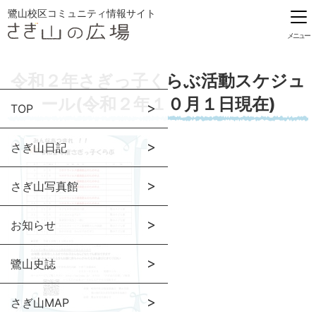
鷺山校区コミュニティ情報サイト
メニュー
令和２年さぎっ子くらぶ活動スケジュ
ール(令和２年１０月１日現在)
TOP
さぎ山日記
さぎ山写真館
お知らせ
鷺山史誌
さぎ山MAP