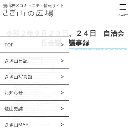
鷺山校区コミュニティ情報サイト
メニュー
令和２年９月２３日、２４日 自治会
長会議 議事録
TOP
さぎ山日記
さぎ山写真館
お知らせ
鷺山史誌
さぎ山MAP