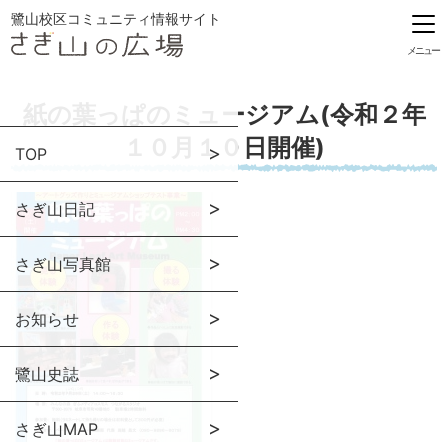
鷺山校区コミュニティ情報サイト
メニュー
紙の葉っぱのミュージアム(令和２年
１０月１０日開催)
TOP
さぎ山日記
さぎ山写真館
お知らせ
鷺山史誌
さぎ山MAP