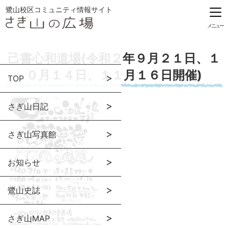
鷺山校区コミュニティ情報サイト
メニュー
己書心和道場(令和２年９月２１日、１
０月１４日、１１月１６日開催)
TOP
さぎ山日記
さぎ山写真館
お知らせ
鷺山史誌
さぎ山MAP