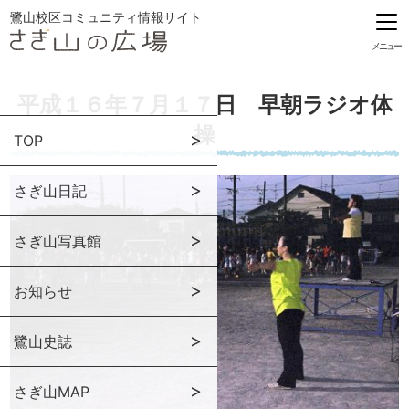
鷺山校区コミュニティ情報サイト
メニュー
平成１６年７月１７日 早朝ラジオ体
操
TOP
さぎ山日記
さぎ山写真館
お知らせ
鷺山史誌
さぎ山MAP