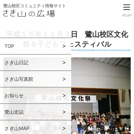
鷺山校区コミュニティ情報サイト
メニュー
平成１５年１１月３日 鷺山校区文化
祭＆子どもフェスティバル
TOP
さぎ山日記
さぎ山写真館
お知らせ
鷺山史誌
さぎ山MAP