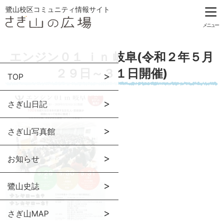
鷺山校区コミュニティ情報サイト
メニュー
エンジン０１ ｉｎ 岐阜(令和２年５月
２９日～３１日開催)
TOP
さぎ山日記
さぎ山写真館
お知らせ
鷺山史誌
さぎ山MAP