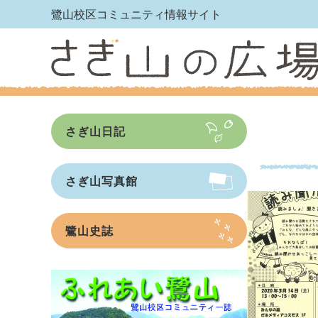
鷺山校区コミュニティ情報サイト
さぎ山日記
さぎ山写真館
鷺山史誌