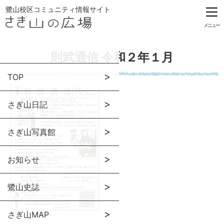
鷺山校区コミュニティ情報サイト
メニュー
則武通信 令和２年１月
TOP
さぎ山日記
さぎ山写真館
お知らせ
鷺山史誌
さぎ山MAP