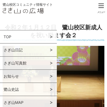
鷺山校区コミュニティ情報サイト
メニュー
令和２年１月１２日 鷺山校区新成人
を祝い励ます会２
TOP
さぎ山日記
さぎ山写真館
お知らせ
鷺山史誌
さぎ山MAP